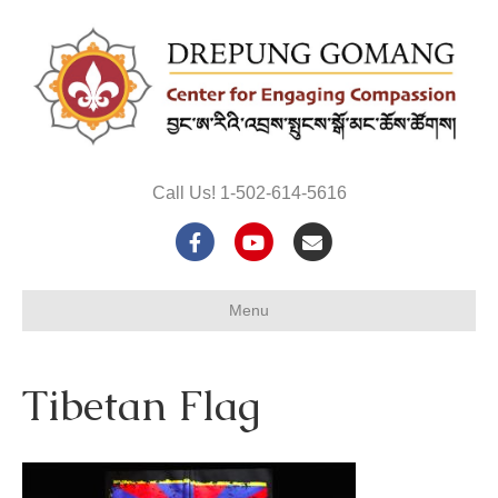
Call Us! 1-502-614-5616
F
Y
E
a
o
m
Menu
c
u
a
e
t
i
Tibetan Flag
b
u
l
o
b
o
e